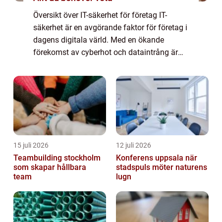
Översikt över IT-säkerhet för företag IT-
säkerhet är en avgörande faktor för företag i
dagens digitala värld. Med en ökande
förekomst av cyberhot och dataintrång är
det viktigt att företag skyddar sina digitala
resurser och känslig information. IT-sä...
15 juli 2026
12 juli 2026
Teambuilding stockholm
Konferens uppsala när
som skapar hållbara
stadspuls möter naturens
team
lugn