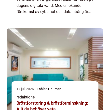
dagens digitala värld. Med en ökande
förekomst av cyberhot och dataintrång är
det viktigt att företag skyddar sina digitala
resurser och känslig information. IT-sä...
17 juli 2026
Tobias Hellman
redaktionel
Bröstförstoring & bröstförminskning:
Allt du behöver veta