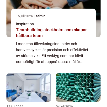
15 juli 2026
admin
inspiration
Teambuilding stockholm som skapar
hållbara team
I moderna tillverkningsindustrier och
hantverksyrken är precision och effektivitet
av största vikt. Ett verktyg som har blivit
oumbärligt för att uppnå dessa mål är
kolver, också kända som moment- eller...
12 juli 2026
04 juli 2026