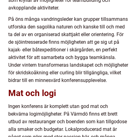
som kryllar av möjligheter för teambuilding och
avkopplande aktiviteter.
På öns många vandringsleder kan grupper tillsammans
utforska den sagolika naturen och kanske till och med
ta del av en organiserad skattjakt eller orientering. För
de sjöintresserade finns möjligheten att ge sig ut på
kajak- eller båtexpeditioner i skärgården, en perfekt
aktivitet för att samarbeta och bygga teamkänsla.
Under vintern transformeras landskapet och möjligheter
för skridskoåkning eller curling blir tillgängliga, vilket
bidrar till en minnesvärd konferensupplevelse.
Mat och logi
Ingen konferens är komplett utan god mat och
bekväma logimöjligheter. På Värmdö finns ett brett
utbud av restauranger och boenden som kan tillgodose
alla smaker och budgetar. Lokalproducerad mat är
något som görs med stor passion här, och många