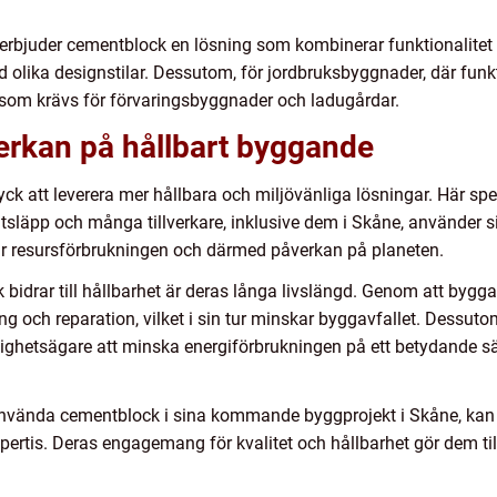
rbjuder cementblock en lösning som kombinerar funktionalitet 
olika designstilar. Dessutom, för jordbruksbyggnader, där funkt
t som krävs för förvaringsbyggnader och ladugårdar.
rkan på hållbart byggande
yck att leverera mer hållbara och miljövänliga lösningar. Här spe
dutsläpp och många tillverkare, inklusive dem i Skåne, använder s
r resursförbrukningen och därmed påverkan på planeten.
 bidrar till hållbarhet är deras långa livslängd. Genom att byg
g och reparation, vilket i sin tur minskar byggavfallet. Dessut
ighetsägare att minska energiförbrukningen på ett betydande sät
använda cementblock i sina kommande byggprojekt i Skåne, kan
pertis. Deras engagemang för kvalitet och hållbarhet gör dem till 