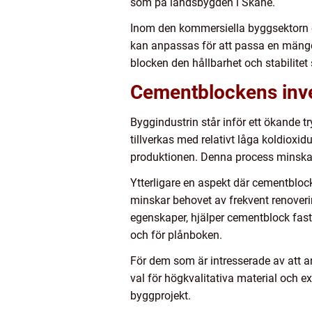
som på landsbygden i Skåne.
Inom den kommersiella byggsektorn e
kan anpassas för att passa en mängd 
blocken den hållbarhet och stabilite
Cementblockens inve
Byggindustrin står inför ett ökande tr
tillverkas med relativt låga koldioxi
produktionen. Denna process minska
Ytterligare en aspekt där cementblock
minskar behovet av frekvent renoverin
egenskaper, hjälper cementblock fast
och för plånboken.
För dem som är intresserade av att 
val för högkvalitativa material och ex
byggprojekt.