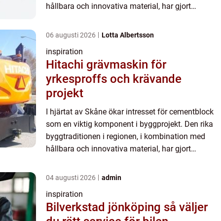
hållbara och innovativa material, har gjort
cementblock till ett populärt ...
06 augusti 2026
Lotta Albertsson
inspiration
Hitachi grävmaskin för
yrkesproffs och krävande
projekt
I hjärtat av Skåne ökar intresset för cementblock
som en viktig komponent i byggprojekt. Den rika
byggtraditionen i regionen, i kombination med
hållbara och innovativa material, har gjort
cementblock till ett populärt ...
04 augusti 2026
admin
inspiration
Bilverkstad jönköping så väljer