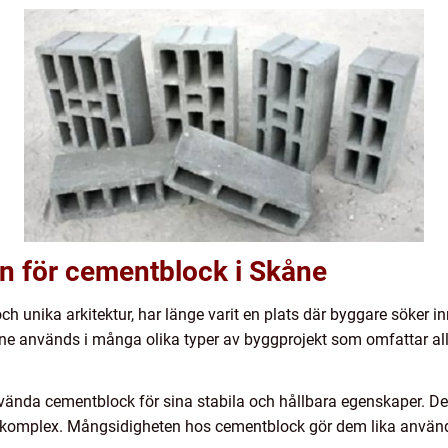
 för cementblock i Skåne
 unika arkitektur, har länge varit en plats där byggare söker in
åne används i många olika typer av byggprojekt som omfattar a
vända cementblock för sina stabila och hållbara egenskaper. De
tadskomplex. Mångsidigheten hos cementblock gör dem lika använ