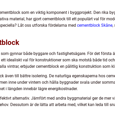
 cementblock som en viktig komponent i byggprojekt. Den rika bygg
va material, har gjort cementblock till ett populärt val för mo
speciella? Låt oss utforska fördelarna med
cementblock Skåne
,
tblock
 som gynnar både byggare och fastighetsägare. För det första ä
ett idealiskt val för konstruktioner som ska motstå både tid och
la vintrar, erbjuder cementblock en pålitlig konstruktion som kl
ck även till bättre isolering. De naturliga egenskaperna hos ce
värmen inne under vintern och hålla byggnader svala under sommare
lket i längden innebär lägre energikostnader.
ektivt alternativ. Jämfört med andra byggmaterial ger de mer v
hov. Dessutom är de lätta att arbeta med, vilket kan leda till 