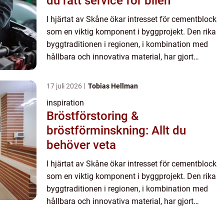
du rätt service för bilen
I hjärtat av Skåne ökar intresset för cementblock
som en viktig komponent i byggprojekt. Den rika
byggtraditionen i regionen, i kombination med
hållbara och innovativa material, har gjort
cementblock till ett populärt ...
17 juli 2026
Tobias Hellman
inspiration
Bröstförstoring &
bröstförminskning: Allt du
behöver veta
I hjärtat av Skåne ökar intresset för cementblock
som en viktig komponent i byggprojekt. Den rika
byggtraditionen i regionen, i kombination med
hållbara och innovativa material, har gjort
cementblock till ett populärt ...