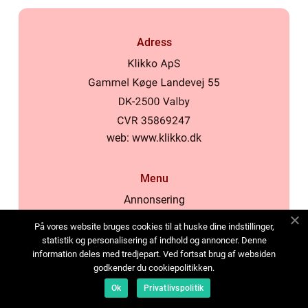
Adress
web:
www.klikko.dk
Menu
Annonsering
Om oss
På vores website bruges cookies til at huske dine indstillinger,
Cookies
statistik og personalisering af indhold og annoncer. Denne
information deles med tredjepart. Ved fortsat brug af websiden
Kontakta oss
godkender du cookiepolitikken.
Sitemap
Ok
Privatlivspolitik