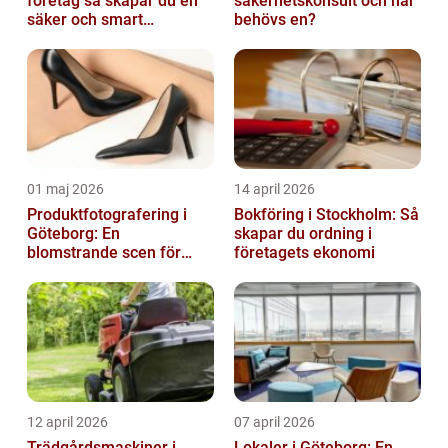
företag så skapar du en
säkerhetskonsult och när
säker och smart
behövs en?
elanläggning
01 maj 2026
14 april 2026
Produktfotografering i
Bokföring i Stockholm: Så
Göteborg: En
skapar du ordning i
blomstrande scen för
företagets ekonomi
produktfotografering
12 april 2026
07 april 2026
Trädgårdsmaskiner i
Lokaler i Göteborg: En