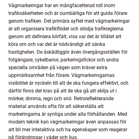
Vägmarkeringar har en mångfacetterad roll inom
trafiksäkerheten och är oumbärliga för att guida förare
genom trafiken. Det primära syftet med vägmarkeringar
är att organisera trafikflödet och stödja trafikreglerna
genom att definiera körfält, visa var det är tillåtet att
köra om och var det är nödvändigt att sänka
hastigheten. De åskådliggör även övergångsställen för
fotgängare, cykelbanor, parkeringsfickor och andra
speciella områden på vägen som kräver extra
uppmärksamhet från förare. Vägmarkeringarnas
visibilitet är nyckeln till att de ska fungera effektivt, och
därför finns det krav på att de ska gå att skilja ut i
mörker, dimma, regn och snö. Retroreflekterande
material används ofta för att säkerställa att
markeringarna är synliga under alla förhållanden. Med
modern teknik kan vägmarkeringar även anpassas för
att bli mer interaktiva och ha egenskaper som reagerar
på förändringar i väder och ljus.