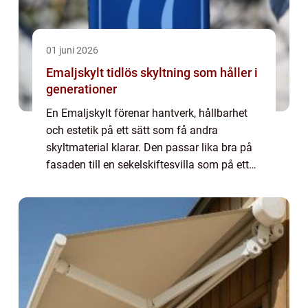
01 juni 2026
Emaljskylt tidlös skyltning som håller i
generationer
En Emaljskylt förenar hantverk, hållbarhet
och estetik på ett sätt som få andra
skyltmaterial klarar. Den passar lika bra på
fasaden till en sekelskiftesvilla som på ett
nybyggt funkishus eller i en offentlig miljö.
Emalj ger en hård, glasliknande yt...