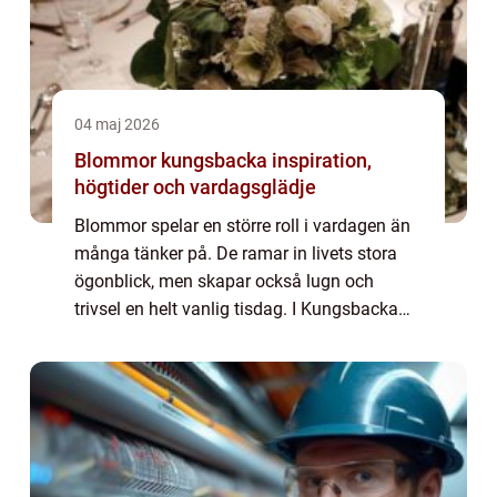
04 maj 2026
Blommor kungsbacka inspiration,
högtider och vardagsglädje
Blommor spelar en större roll i vardagen än
många tänker på. De ramar in livets stora
ögonblick, men skapar också lugn och
trivsel en helt vanlig tisdag. I Kungsbacka
med omnejd märks ett växande intresse för
hållbara arrangemang, närproducerat
hantv...