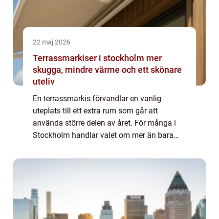
22 maj 2026
Terrassmarkiser i stockholm mer
skugga, mindre värme och ett skönare
uteliv
En terrassmarkis förvandlar en vanlig
uteplats till ett extra rum som går att
använda större delen av året. För många i
Stockholm handlar valet om mer än bara
skugga. En genomtänkt lösning ger svalare
inomhustemperatur, skydd för möbler och
en fasad ...