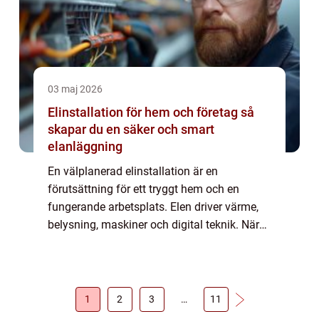
03 maj 2026
Elinstallation för hem och företag så
skapar du en säker och smart
elanläggning
En välplanerad elinstallation är en
förutsättning för ett tryggt hem och en
fungerande arbetsplats. Elen driver värme,
belysning, maskiner och digital teknik. När
elen fungerar märks den knappt. När något
brister kan följderna bli både dyra och farli...
1
2
3
…
11