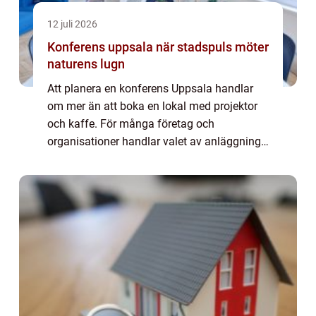
12 juli 2026
Konferens uppsala när stadspuls möter
naturens lugn
Att planera en konferens Uppsala handlar
om mer än att boka en lokal med projektor
och kaffe. För många företag och
organisationer handlar valet av anläggning
om arbetsro, god mat, bra teknik och
möjligheten att komma bort en stund från
vardagens tem...