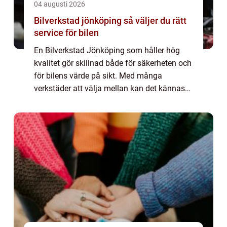
04 augusti 2026
Bilverkstad jönköping så väljer du rätt
service för bilen
En Bilverkstad Jönköping som håller hög
kvalitet gör skillnad både för säkerheten och
för bilens värde på sikt. Med många
verkstäder att välja mellan kan det kännas
svårt att veta vem som faktiskt gör ett bra
jobb och vem som bara lockar med låga
pri...