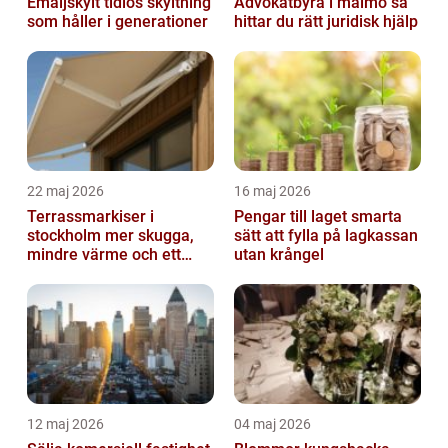
Emaljskylt tidlös skyltning
Advokatbyrå i malmö så
som håller i generationer
hittar du rätt juridisk hjälp
22 maj 2026
16 maj 2026
Terrassmarkiser i
Pengar till laget smarta
stockholm mer skugga,
sätt att fylla på lagkassan
mindre värme och ett
utan krångel
skönare uteliv
12 maj 2026
04 maj 2026