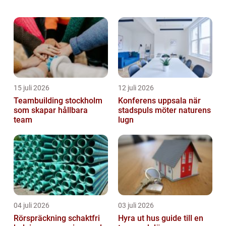
översikt och fördjupning om
”egenföretagare pension” och analysera de
...
15 juli 2026
12 juli 2026
Teambuilding stockholm
Konferens uppsala när
som skapar hållbara
stadspuls möter naturens
team
lugn
04 juli 2026
03 juli 2026
Rörspräckning schaktfri
Hyra ut hus guide till en