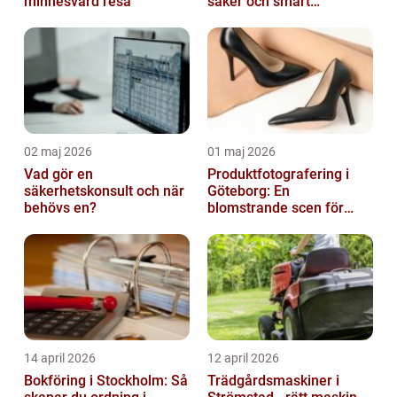
minnesvärd resa
säker och smart
elanläggning
02 maj 2026
01 maj 2026
Vad gör en
Produktfotografering i
säkerhetskonsult och när
Göteborg: En
behövs en?
blomstrande scen för
produktfotografering
14 april 2026
12 april 2026
Bokföring i Stockholm: Så
Trädgårdsmaskiner i