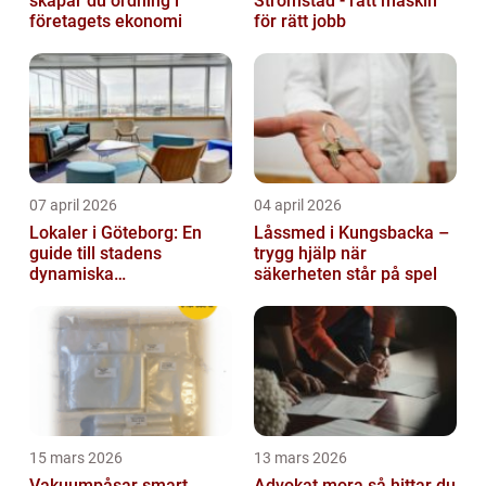
skapar du ordning i
Strömstad - rätt maskin
företagets ekonomi
för rätt jobb
07 april 2026
04 april 2026
Lokaler i Göteborg: En
Låssmed i Kungsbacka –
guide till stadens
trygg hjälp när
dynamiska
säkerheten står på spel
fastighetsmarknad
15 mars 2026
13 mars 2026
Vakuumpåsar smart
Advokat mora så hittar du