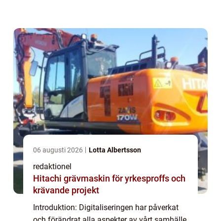
den pågående digitala revolutionen i skolan.
Vi kommer att ge en övergripand...
06 augusti 2026
Lotta Albertsson
redaktionel
Hitachi grävmaskin för yrkesproffs och
krävande projekt
Introduktion: Digitaliseringen har påverkat
och förändrat alla aspekter av vårt samhälle,