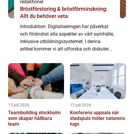
redaktionel
Bröstförstoring & bröstförminskning:
Allt du behöver veta
Introduktion: Digitaliseringen har påverkat
och förändrat alla aspekter av vårt samhälle,
inklusive utbildningssystemet. I denna
artikel kommer vi att utforska och diskutera
den pågående digitala revolutionen i skolan.
Vi kommer att ge en övergripand...
15 juli 2026
12 juli 2026
Teambuilding stockholm
Konferens uppsala när
som skapar hållbara
stadspuls möter naturens
team
lugn