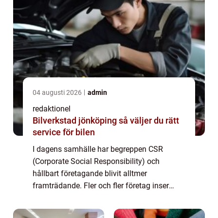
04 augusti 2026
admin
redaktionel
Bilverkstad jönköping så väljer du rätt
service för bilen
I dagens samhälle har begreppen CSR
(Corporate Social Responsibility) och
hållbart företagande blivit alltmer
framträdande. Fler och fler företag inser
vikten av att ta ett socialt och miljömässigt
ansvar, samtidigt som de strävar efter