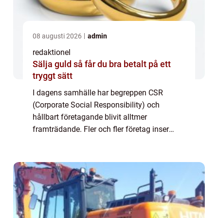
08 augusti 2026
admin
redaktionel
Sälja guld så får du bra betalt på ett
tryggt sätt
I dagens samhälle har begreppen CSR
(Corporate Social Responsibility) och
hållbart företagande blivit alltmer
framträdande. Fler och fler företag inser
vikten av att ta ett socialt och miljömässigt
ansvar, samtidigt som de strävar efter
ekonomisk fra...