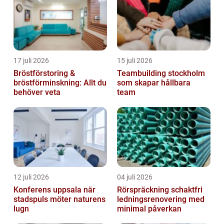
ekonomisk fra...
17 juli 2026
15 juli 2026
Bröstförstoring &
Teambuilding stockholm
bröstförminskning: Allt du
som skapar hållbara
behöver veta
team
12 juli 2026
04 juli 2026
Konferens uppsala när
Rörspräckning schaktfri
stadspuls möter naturens
ledningsrenovering med
lugn
minimal påverkan