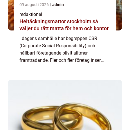
09 augusti 2026
admin
redaktionel
Heltäckningsmattor stockholm så
väljer du rätt matta för hem och kontor
I dagens samhälle har begreppen CSR
(Corporate Social Responsibility) och
hållbart företagande blivit alltmer
framträdande. Fler och fler företag inser
vikten av att ta ett socialt och miljömässigt
ansvar, samtidigt som de strävar efter
ekonomisk fra...