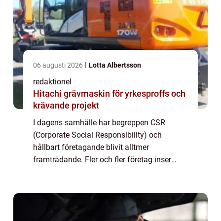
06 augusti 2026
Lotta Albertsson
redaktionel
Hitachi grävmaskin för yrkesproffs och
krävande projekt
I dagens samhälle har begreppen CSR
(Corporate Social Responsibility) och
hållbart företagande blivit alltmer
framträdande. Fler och fler företag inser
vikten av att ta ett socialt och miljömässigt
ansvar, samtidigt som de strävar efter
ekonomisk fra...