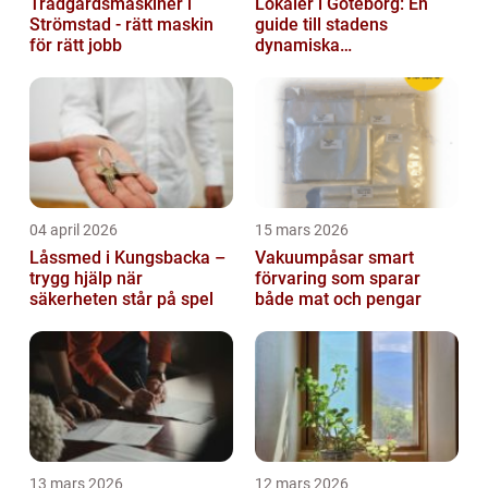
Trädgårdsmaskiner i
Lokaler i Göteborg: En
Strömstad - rätt maskin
guide till stadens
för rätt jobb
dynamiska
fastighetsmarknad
04 april 2026
15 mars 2026
Låssmed i Kungsbacka –
Vakuumpåsar smart
trygg hjälp när
förvaring som sparar
säkerheten står på spel
både mat och pengar
13 mars 2026
12 mars 2026