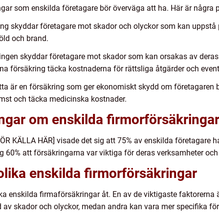
ringar som enskilda företagare bör överväga att ha. Här är några 
ing skyddar företagare mot skador och olyckor som kan uppstå 
öld och brand.
ingen skyddar företagare mot skador som kan orsakas av deras
na försäkring täcka kostnaderna för rättsliga åtgärder och even
tta är en försäkring som ger ekonomiskt skydd om företagaren bl
omst och täcka medicinska kostnader.
ingar om enskilda firmorförsäkringa
FÖR KÄLLA HÄR] visade det sig att 75% av enskilda företagare h
 60% att försäkringarna var viktiga för deras verksamheter och 
olika enskilda firmorförsäkringar
lika enskilda firmaförsäkringar åt. En av de viktigaste faktorern
d av skador och olyckor, medan andra kan vara mer specifika för 