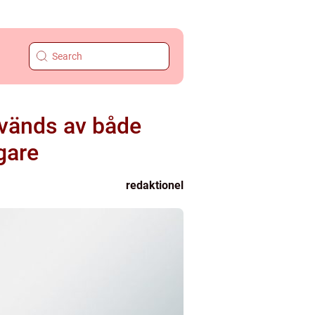
nvänds av både
gare
redaktionel