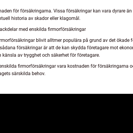
naden för försäkringarna. Vissa försäkringar kan vara dyrare ä
uell historia av skador eller klagomål.
ackdelar med enskilda firmorförsäkringar
rmorförsäkringar blivit alltmer populära på grund av det ökade 
ådana försäkringar är att de kan skydda företagare mot ekonomis
n känsla av trygghet och säkerhet för företagare.
skilda firmorförsäkringar vara kostnaden för försäkringarna och 
agets särskilda behov.