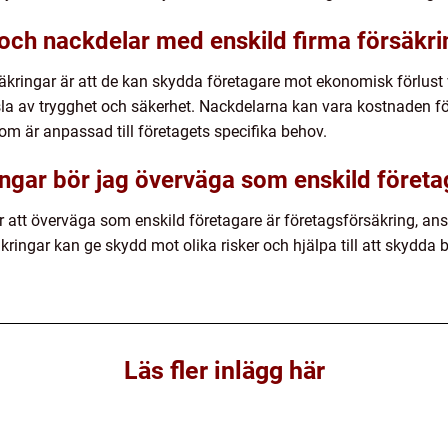
 och nackdelar med enskild firma försäkri
kringar är att de kan skydda företagare mot ekonomisk förlust vi
la av trygghet och säkerhet. Nackdelarna kan vara kostnaden fö
som är anpassad till företagets specifika behov.
ringar bör jag överväga som enskild föret
r att överväga som enskild företagare är företagsförsäkring, an
kringar kan ge skydd mot olika risker och hjälpa till att skydda 
Läs fler inlägg här