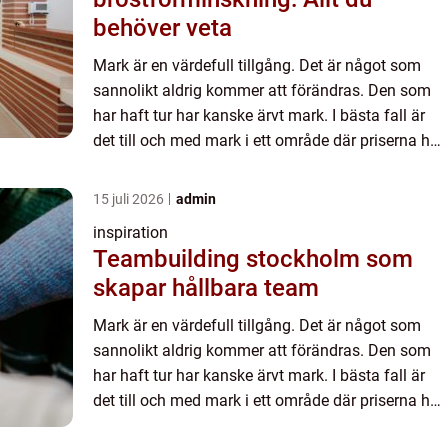
behöver veta
Mark är en värdefull tillgång. Det är något som
sannolikt aldrig kommer att förändras. Den som
har haft tur har kanske ärvt mark. I bästa fall är
det till och med mark i ett område där priserna har
stigit. Då är det bara att gratulera. I annat fall, ...
15 juli 2026
admin
inspiration
Teambuilding stockholm som
skapar hållbara team
Mark är en värdefull tillgång. Det är något som
sannolikt aldrig kommer att förändras. Den som
har haft tur har kanske ärvt mark. I bästa fall är
det till och med mark i ett område där priserna har
stigit. Då är det bara att gratulera. I annat fall, ...