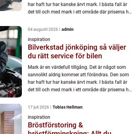
har haft tur har kanske ärvt mark. I bästa fall är
det till och med mark i ett område där priserna har
stigit. Då är det bara att gratulera. I annat fall, ...
04 augusti 2026
admin
inspiration
Bilverkstad jönköping så väljer
du rätt service för bilen
Mark är en värdefull tillgång. Det är något som
sannolikt aldrig kommer att förändras. Den som
har haft tur har kanske ärvt mark. I bästa fall är
det till och med mark i ett område där priserna har
stigit. Då är det bara att gratulera. I annat fall, ...
17 juli 2026
Tobias Hellman
inspiration
Bröstförstoring &
bröstförminskning: Allt du