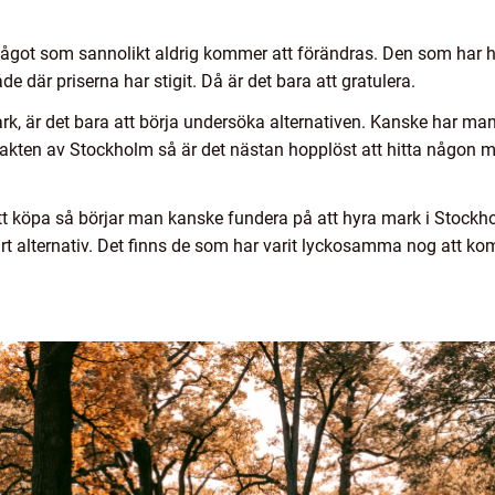
 något som sannolikt aldrig kommer att förändras. Den som har ha
åde där priserna har stigit. Då är det bara att gratulera.
rk, är det bara att börja undersöka alternativen. Kanske har ma
 i trakten av Stockholm så är det nästan hopplöst att hitta någon
tt köpa så börjar man kanske fundera på att hyra mark i Stoc
rt alternativ. Det finns de som har varit lyckosamma nog att k