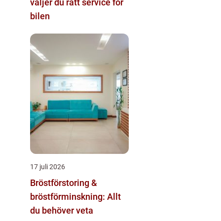
väljer du rätt service för
bilen
17 juli 2026
Bröstförstoring &
bröstförminskning: Allt
du behöver veta