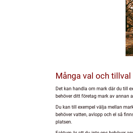
Många val och tillval
Det kan handla om mark där du till e
behöver ditt företag mark av annan an
Du kan till exempel välja mellan mark
behöver vatten, avlopp och el så finns
platsen.
Faktum är att du inte ens behöver an