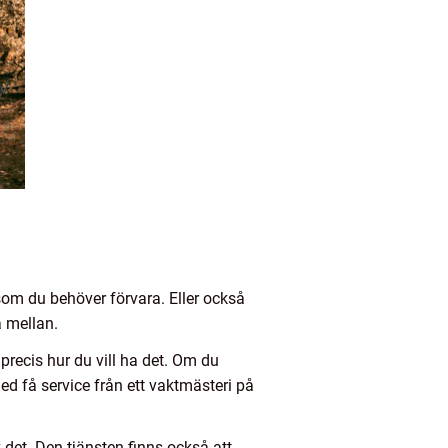
som du behöver förvara. Eller också
a mellan.
precis hur du vill ha det. Om du
med få service från ett vaktmästeri på
det. Den tjänsten finns också att