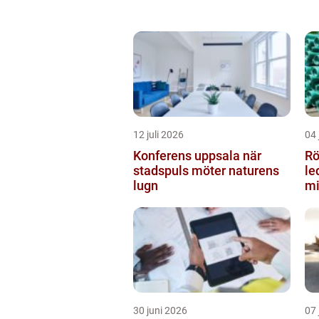
12 juli 2026
04 
Konferens uppsala när
Rör
stadspuls möter naturens
le
lugn
mi
30 juni 2026
07 