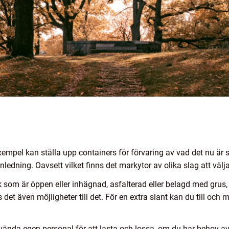
xempel kan ställa upp containers för förvaring av vad det nu är 
ledning. Oavsett vilket finns det markytor av olika slag att välj
 som är öppen eller inhägnad, asfalterad eller belagd med grus, 
 det även möjligheter till det. För en extra slant kan du till och 
vända egen personal för att lasta och lossa, om du har behov av 