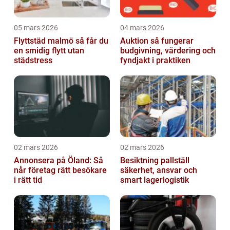
05 mars 2026
04 mars 2026
Flyttstäd malmö så får du
Auktion så fungerar
en smidig flytt utan
budgivning, värdering och
städstress
fyndjakt i praktiken
02 mars 2026
02 mars 2026
Annonsera på Öland: Så
Besiktning pallställ
når företag rätt besökare
säkerhet, ansvar och
i rätt tid
smart lagerlogistik