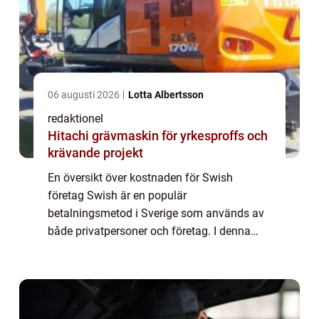
06 augusti 2026
Lotta Albertsson
redaktionel
Hitachi grävmaskin för yrkesproffs och
krävande projekt
En översikt över kostnaden för Swish
företag Swish är en populär
betalningsmetod i Sverige som används av
både privatpersoner och företag. I denna
artikel kommer vi att fokusera på kostnaden
för att använda Swish som företag. Vi
kommer att undersöka ...