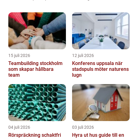
artikel kommer vi att fokusera på kostnaden
för att använda Swish som företag. Vi
kommer att undersöka ...
15 juli 2026
12 juli 2026
Teambuilding stockholm
Konferens uppsala när
som skapar hållbara
stadspuls möter naturens
team
lugn
04 juli 2026
03 juli 2026
Rörspräckning schaktfri
Hyra ut hus guide till en