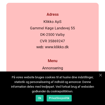
Adress
web:
www.klikko.dk
Menu
Annonsering
Om oss
På vores website bruges cookies til at huske dine indstillinger,
Cookies
statistik og personalisering af indhold og annoncer. Denne
information deles med tredjepart. Ved fortsat brug af websiden
Kontakta oss
godkender du cookiepolitikken.
Sitemap
Ok
Privatlivspolitik