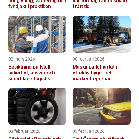
budgivning, värdering och
når företag rätt besökare
fyndjakt i praktiken
i rätt tid
02 mars 2026
08 februari 2026
Besiktning pallställ
Maskinpark hjärtat i
säkerhet, ansvar och
effektiv bygg- och
smart lagerlogistik
markentreprenad
03 februari 2026
03 februari 2026