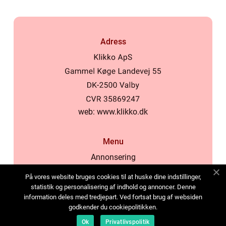
Adress
web:
www.klikko.dk
Menu
Annonsering
Om oss
På vores website bruges cookies til at huske dine indstillinger,
Cookies
statistik og personalisering af indhold og annoncer. Denne
information deles med tredjepart. Ved fortsat brug af websiden
Kontakta oss
godkender du cookiepolitikken.
Sitemap
Ok
Privatlivspolitik