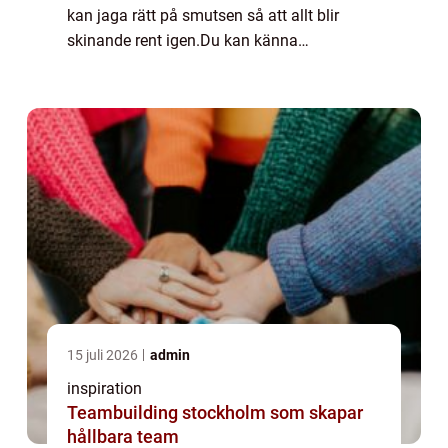
kan jaga rätt på smutsen så att allt blir
skinande rent igen.Du kan känna
atmosfären förändras och det bidrar till en
lugn och harmonisk personal som påverkats
pos...
15 juli 2026
admin
inspiration
Teambuilding stockholm som skapar
hållbara team