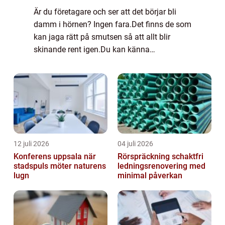
Är du företagare och ser att det börjar bli
damm i hörnen? Ingen fara.Det finns de som
kan jaga rätt på smutsen så att allt blir
skinande rent igen.Du kan känna
atmosfären förändras och det bidrar till en
lugn och harmonisk personal som påverkats
pos...
12 juli 2026
04 juli 2026
Konferens uppsala när
Rörspräckning schaktfri
stadspuls möter naturens
ledningsrenovering med
lugn
minimal påverkan