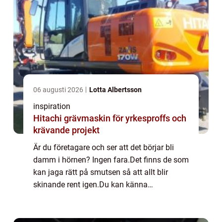
06 augusti 2026
Lotta Albertsson
inspiration
Hitachi grävmaskin för yrkesproffs och
krävande projekt
Är du företagare och ser att det börjar bli
damm i hörnen? Ingen fara.Det finns de som
kan jaga rätt på smutsen så att allt blir
skinande rent igen.Du kan känna
atmosfären förändras och det bidrar till en
lugn och harmonisk personal som påverkats
pos...