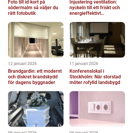
Foto till id-kort på
Injustering ventilation:
södermalm så väljer du
nyckeln till ett friskt och
rätt fotobutik
energieffektivt
inomhusklimat
12 januari 2026
11 januari 2026
Brandgardin: ett modernt
Konferenslokal i
och diskret brandskydd
Stockholm: När storstad
för dagens byggnader
möter rofylld landsbygd
06 januari 2026
06 januari 2026