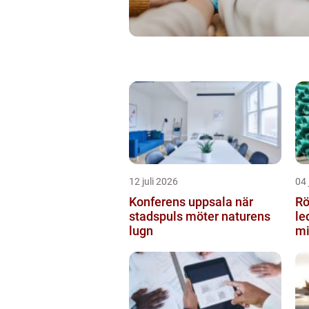
12 juli 2026
04 
Konferens uppsala när
Rör
stadspuls möter naturens
le
lugn
mi