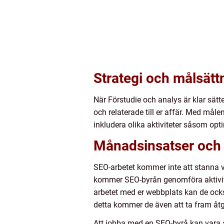
Strategi och målsätt
När Förstudie och analys är klar sätt
och relaterade till er affär. Med mål
inkludera olika aktiviteter såsom op
Månadsinsatser och 
SEO-arbetet kommer inte att stanna vi
kommer SEO-byrån genomföra aktivitete
arbetet med er webbplats kan de ocks
detta kommer de även att ta fram åt
Att jobba med en SEO-byrå kan vara a