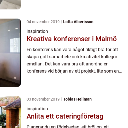
bra kontorsmiljö är ...
04 november 2019
Lotta Albertsson
inspiration
Kreativa konferenser i Malmö
En konferens kan vara något riktigt bra för att
skapa gott samarbete och kreativitet kollegor
emellan. Det kan vara bra att anordna en
konferens vid början av ett projekt, lite som en
nystart, för att alla ska vara med på v...
03 november 2019
Tobias Hellman
inspiration
Anlita ett cateringföretag
Planerar du en födelsedag, ett bröllop, ett