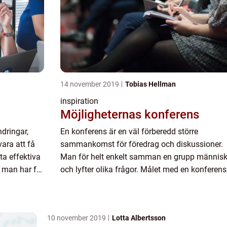
14 november 2019
Tobias Hellman
inspiration
Möjligheternas konferens
dringar,
En konferens är en väl förberedd större
ara att få
sammankomst för föredrag och diskussioner.
ta effektiva
Man för helt enkelt samman en grupp människ
 man har för
och lyfter olika frågor. Målet med en konferens
ofta att p&ari...
10 november 2019
Lotta Albertsson