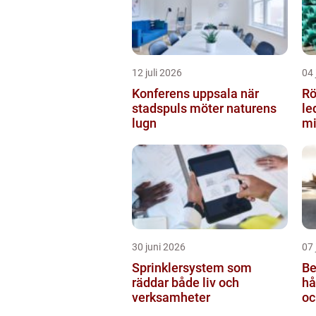
12 juli 2026
04 
Konferens uppsala när
Rör
stadspuls möter naturens
le
lugn
mi
30 juni 2026
07 
Sprinklersystem som
Be
räddar både liv och
hå
verksamheter
oc