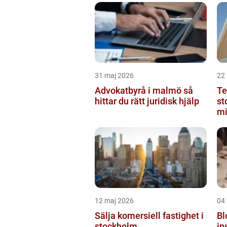
31 maj 2026
22
Advokatbyrå i malmö så
Te
hittar du rätt juridisk hjälp
stoc
mi
sk
12 maj 2026
04
Sälja komersiell fastighet i
Bl
stockholm
in