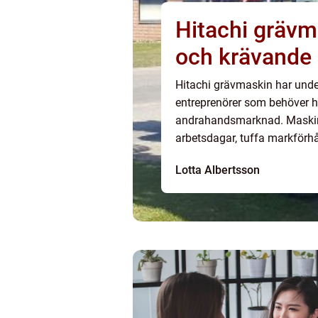
Hitachi grävm
och krävande 
Hitachi grävmaskin har under l
entreprenörer som behöver hö
andrahandsmarknad. Maskiner
arbetsdagar, tuffa markförhå
Lotta Albertsson