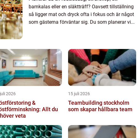
barnkalas eller en släktträff? Oavsett tillställning
så ligger mat och dryck ofta i fokus och är något
som gästerna förväntar sig. Du som planerar vi...
juli 2026
15 juli 2026
östförstoring &
Teambuilding stockholm
östförminskning: Allt du
som skapar hållbara team
höver veta