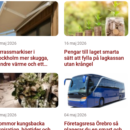
 maj 2026
16 maj 2026
rrassmarkiser i
Pengar till laget smarta
kholm mer skugga,
sätt att fylla på lagkassan
ndre värme och ett
utan krångel
önare uteliv
 maj 2026
04 maj 2026
ommor kungsbacka
Företagsresa Örebro så
spiration, högtider och
planerar du en smart och