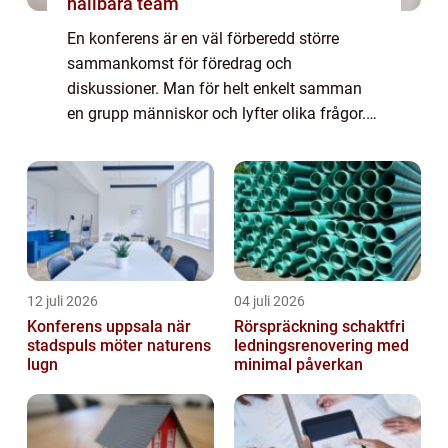
hållbara team
En konferens är en väl förberedd större
sammankomst för föredrag och
diskussioner. Man för helt enkelt samman
en grupp människor och lyfter olika frågor.
Målet med en konferensär ofta att p&ari...
12 juli 2026
04 juli 2026
Konferens uppsala när
Rörspräckning schaktfri
stadspuls möter naturens
ledningsrenovering med
lugn
minimal påverkan