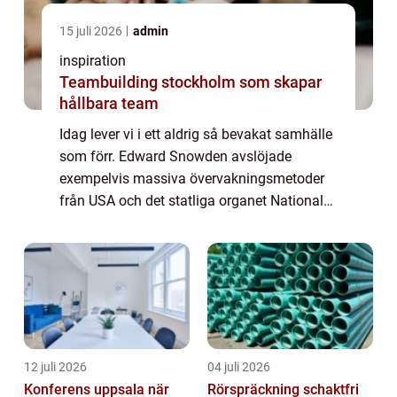
15 juli 2026
admin
inspiration
Teambuilding stockholm som skapar
hållbara team
Idag lever vi i ett aldrig så bevakat samhälle
som förr. Edward Snowden avslöjade
exempelvis massiva övervakningsmetoder
från USA och det statliga organet National
Security Agency där han arbetade innan han
tvinga...
12 juli 2026
04 juli 2026
Konferens uppsala när
Rörspräckning schaktfri