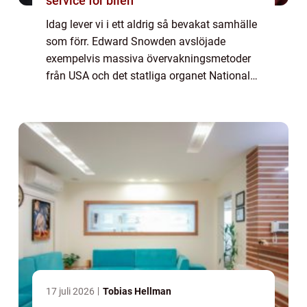
service för bilen
Idag lever vi i ett aldrig så bevakat samhälle
som förr. Edward Snowden avslöjade
exempelvis massiva övervakningsmetoder
från USA och det statliga organet National
Security Agency där han arbetade innan han
tvinga...
17 juli 2026
Tobias Hellman