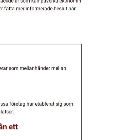
a nackdelar som kan påverka ekonomin
er fatta mer informerade beslut när
fungerar som mellanhänder mellan
ssa företag har etablerat sig som
latser.
ån ett