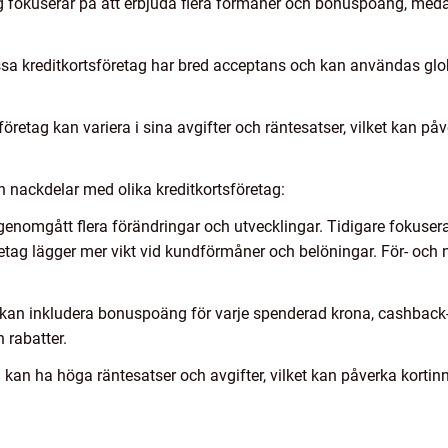
tag fokuserar på att erbjuda flera förmåner och bonuspoäng, m
a kreditkortsföretag har bred acceptans och kan användas glo
företag kan variera i sina avgifter och räntesatser, vilket kan 
h nackdelar med olika kreditkortsföretag:
g genomgått flera förändringar och utvecklingar. Tidigare fokuser
tag lägger mer vikt vid kundförmåner och belöningar. För- och 
 kan inkludera bonuspoäng för varje spenderad krona, cashback-
h rabatter.
g kan ha höga räntesatser och avgifter, vilket kan påverka kort