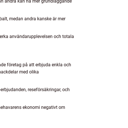
edan andra kan ha mer grundläggande
balt, medan andra kanske är mer
påverka användarupplevelsen och totala
ade företag på att erbjuda enkla och
nackdelar med olika
erbjudanden, reseförsäkringar, och
innehavarens ekonomi negativt om