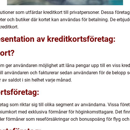
titutioner som utfärdar kreditkort till privatpersoner. Dessa för
er och butiker där kortet kan användas för betalning. De erbju
reditkort.
sentation av kreditkortsföretag:
kort?
som ger användaren möjlighet att låna pengar upp till en viss kred
t till användaren och fakturerar sedan användaren för de belopp
 av saldot i sin helhet varje månad.
rtsföretag:
retag som riktar sig till olika segment av användarna. Vissa företa
iumkort med exklusiva förmåner för höginkomsttagare. Det finns
juder förmåner som reseförsäkringar och bonuspoäng för flyg och 