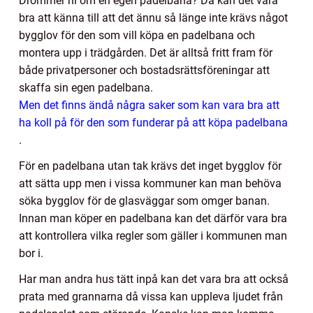
Drömmer ni om en egen padelbana? Då kan det vara
bra att känna till att det ännu så länge inte krävs något
bygglov för den som vill köpa en padelbana och
montera upp i trädgården. Det är alltså fritt fram för
både privatpersoner och bostadsrättsföreningar att
skaffa sin egen padelbana.
Men det finns ändå några saker som kan vara bra att
ha koll på för den som funderar på att köpa padelbana
.
För en padelbana utan tak krävs det inget bygglov för
att sätta upp men i vissa kommuner kan man behöva
söka bygglov för de glasväggar som omger banan.
Innan man köper en padelbana kan det därför vara bra
att kontrollera vilka regler som gäller i kommunen man
bor i.
Har man andra hus tätt inpå kan det vara bra att också
prata med grannarna då vissa kan uppleva ljudet från