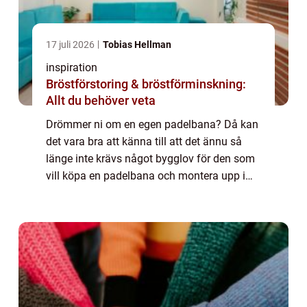
17 juli 2026
Tobias Hellman
inspiration
Bröstförstoring & bröstförminskning:
Allt du behöver veta
Drömmer ni om en egen padelbana? Då kan
det vara bra att känna till att det ännu så
länge inte krävs något bygglov för den som
vill köpa en padelbana och montera upp i
trädgården. Det är alltså fritt fram för både
privatpersoner och bostadsrättsfören...