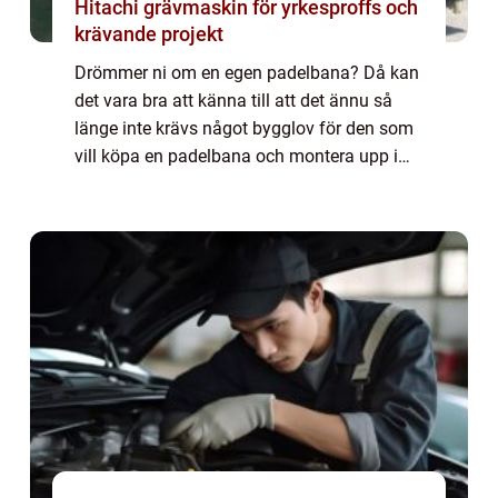
Hitachi grävmaskin för yrkesproffs och
krävande projekt
Drömmer ni om en egen padelbana? Då kan
det vara bra att känna till att det ännu så
länge inte krävs något bygglov för den som
vill köpa en padelbana och montera upp i
trädgården. Det är alltså fritt fram för både
privatpersoner och bostadsrättsfören...