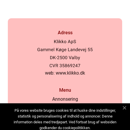
Adress
web:
www.klikko.dk
Menu
Annonsering
Om oss
På vores website bruges cookies til at huske dine indstillinger,
Cookies
statistik og personalisering af indhold og annoncer. Denne
information deles med tredjepart. Ved fortsat brug af websiden
Kontakta oss
godkender du cookiepolitikken.