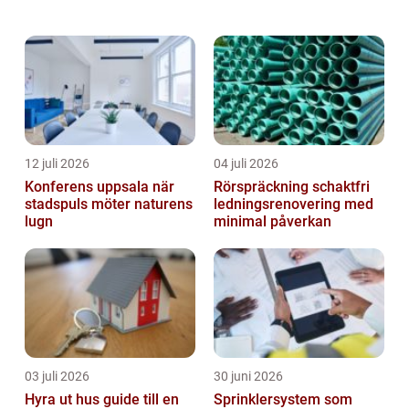
damm som kan irritera luftvägarna samt
från bakterier som kan sprida sjukdomar
vida...
12 juli 2026
04 juli 2026
Konferens uppsala när
Rörspräckning schaktfri
stadspuls möter naturens
ledningsrenovering med
lugn
minimal påverkan
03 juli 2026
30 juni 2026
Hyra ut hus guide till en
Sprinklersystem som