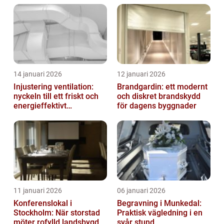
14 januari 2026
12 januari 2026
Injustering ventilation:
Brandgardin: ett modernt
nyckeln till ett friskt och
och diskret brandskydd
energieffektivt
för dagens byggnader
inomhusklimat
11 januari 2026
06 januari 2026
Konferenslokal i
Begravning i Munkedal:
Stockholm: När storstad
Praktisk vägledning i en
möter rofylld landsbygd
svår stund