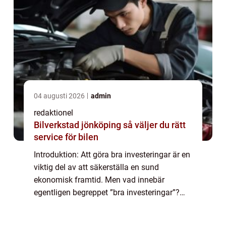
04 augusti 2026
admin
redaktionel
Bilverkstad jönköping så väljer du rätt
service för bilen
Introduktion: Att göra bra investeringar är en
viktig del av att säkerställa en sund
ekonomisk framtid. Men vad innebär
egentligen begreppet ”bra investeringar”?
Vilka olika typer av investeringar finns det
och vad gör dem populära? I den...