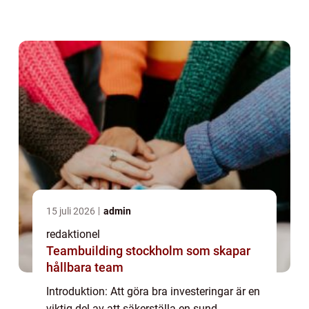
Vilka olika typer av investeringar finns det
och vad gör dem populära? I den...
15 juli 2026
admin
redaktionel
Teambuilding stockholm som skapar
hållbara team
Introduktion: Att göra bra investeringar är en
viktig del av att säkerställa en sund