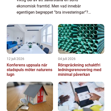
ekonomisk framtid. Men vad innebär
egentligen begreppet ”bra investeringar”?
Vilka olika typer av investeringar finns det
och vad gör dem populära? I den...
12 juli 2026
04 juli 2026
Konferens uppsala när
Rörspräckning schaktfri
stadspuls möter naturens
ledningsrenovering med
lugn
minimal påverkan