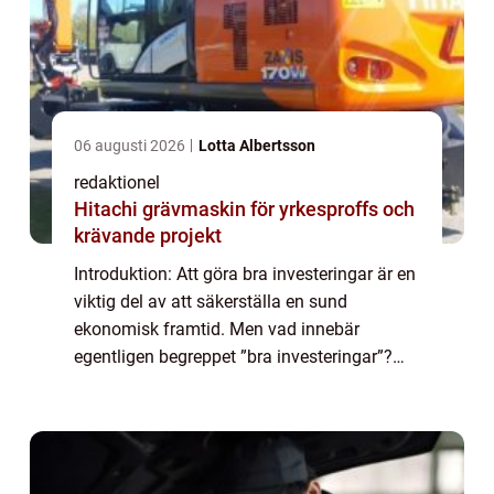
06 augusti 2026
Lotta Albertsson
redaktionel
Hitachi grävmaskin för yrkesproffs och
krävande projekt
Introduktion: Att göra bra investeringar är en
viktig del av att säkerställa en sund
ekonomisk framtid. Men vad innebär
egentligen begreppet ”bra investeringar”?
Vilka olika typer av investeringar finns det
och vad gör dem populära? I den...