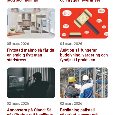
stöd stor skillnad
och trygga leveranser
05 mars 2026
04 mars 2026
Flyttstäd malmö så får du
Auktion så fungerar
en smidig flytt utan
budgivning, värdering och
städstress
fyndjakt i praktiken
02 mars 2026
02 mars 2026
Annonsera på Öland: Så
Besiktning pallställ
når företag rätt besökare
säkerhet, ansvar och