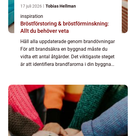
17 juli 2026
Tobias Hellman
inspiration
Bröstförstoring & bröstförminskning:
Allt du behöver veta
Håll alla uppdaterade genom brandövningar
För att brandsäkra en byggnad måste du
vidta ett antal åtgärder. Det viktigaste steget
är att identifiera brandfarorna i din byggnad
och vidta åtgärder för att minska dem. Du
måste också ha en evakueringsplan...