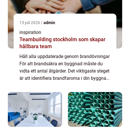
15 juli 2026
admin
inspiration
Teambuilding stockholm som skapar
hållbara team
Håll alla uppdaterade genom brandövningar
För att brandsäkra en byggnad måste du
vidta ett antal åtgärder. Det viktigaste steget
är att identifiera brandfarorna i din byggnad
och vidta åtgärder för att minska dem. Du
måste också ha en evakueringsplan...