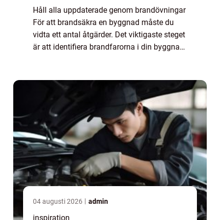
Håll alla uppdaterade genom brandövningar
För att brandsäkra en byggnad måste du
vidta ett antal åtgärder. Det viktigaste steget
är att identifiera brandfarorna i din byggnad
och vidta åtgärder för att minska dem. Du
måste också ha en evakueringsplan...
04 augusti 2026
admin
inspiration