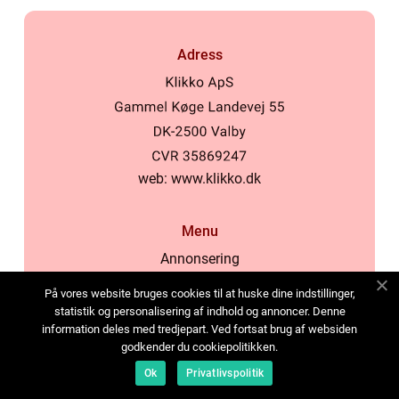
Adress
web:
www.klikko.dk
Menu
Annonsering
Om oss
På vores website bruges cookies til at huske dine indstillinger,
Cookies
statistik og personalisering af indhold og annoncer. Denne
information deles med tredjepart. Ved fortsat brug af websiden
Kontakta oss
godkender du cookiepolitikken.
Sitemap
Ok
Privatlivspolitik