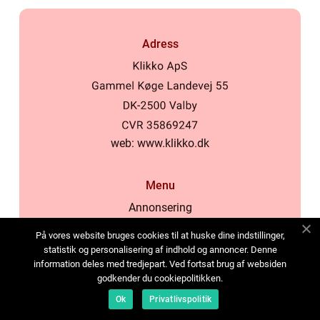
Adress
web:
www.klikko.dk
Menu
Annonsering
Om oss
På vores website bruges cookies til at huske dine indstillinger,
Cookies
statistik og personalisering af indhold og annoncer. Denne
information deles med tredjepart. Ved fortsat brug af websiden
Kontakta oss
godkender du cookiepolitikken.
Sitemap
Ok
Privatlivspolitik